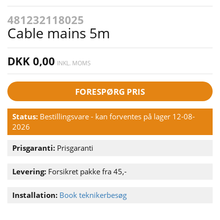
481232118025
Cable mains 5m
DKK 0,00
INKL. MOMS
FORESPØRG PRIS
Status:
Bestillingsvare - kan forventes på lager 12-08-
2026
Prisgaranti:
Prisgaranti
Levering:
Forsikret pakke fra 45,-
Installation:
Book teknikerbesøg