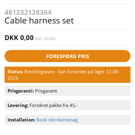
481232128364
Cable harness set
DKK 0,00
INKL. MOMS
FORESPØRG PRIS
Status:
Bestillingsvare - kan forventes på lager 12-08-
2026
Prisgaranti:
Prisgaranti
Levering:
Forsikret pakke fra 45,-
Installation:
Book teknikerbesøg