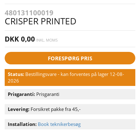
480131100019
CRISPER PRINTED
DKK 0,00
INKL. MOMS
FORESPØRG PRIS
Status:
Bestillingsvare - kan forventes på lager 12-08-
2026
Prisgaranti:
Prisgaranti
Levering:
Forsikret pakke fra 45,-
Installation:
Book teknikerbesøg