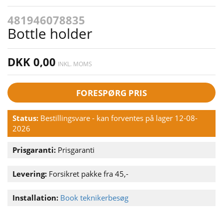
481946078835
Bottle holder
DKK 0,00
INKL. MOMS
FORESPØRG PRIS
Status:
Bestillingsvare - kan forventes på lager 12-08-
2026
Prisgaranti:
Prisgaranti
Levering:
Forsikret pakke fra 45,-
Installation:
Book teknikerbesøg