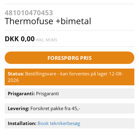
481010470453
Thermofuse +bimetal
DKK 0,00
INKL. MOMS
FORESPØRG PRIS
Status:
Bestillingsvare - kan forventes på lager 12-08-
2026
Prisgaranti:
Prisgaranti
Levering:
Forsikret pakke fra 45,-
Installation:
Book teknikerbesøg