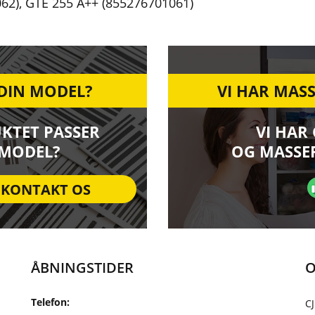
62)
,
GTE 255 A++ (855276701061)
 DIN MODEL?
VI HAR MASS
UKTET PASSER
VI HAR
 MODEL?
OG MASSER
KONTAKT OS
ÅBNINGSTIDER
O
Telefon:
CJ