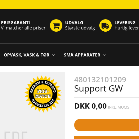
PRISGARANTI
UDVALG
LEVERING
Vi matcher alle priser
Største udvalg
Hurtig leve
OPVASK, VASK & TØR
SMÅ APPARATER
480132101209
Support GW
DKK 0,00
INKL. MOMS