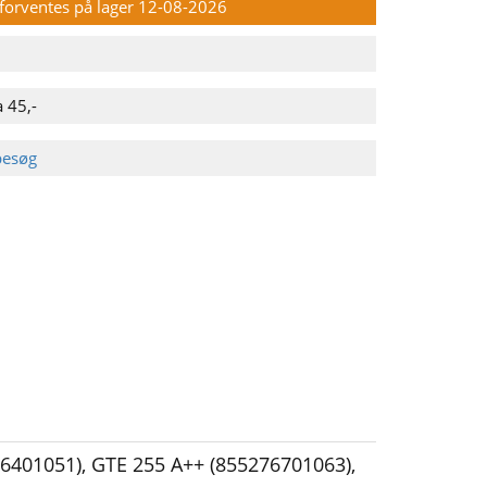
n forventes på lager 12-08-2026
 45,-
besøg
76401051)
,
GTE 255 A++ (855276701063)
,