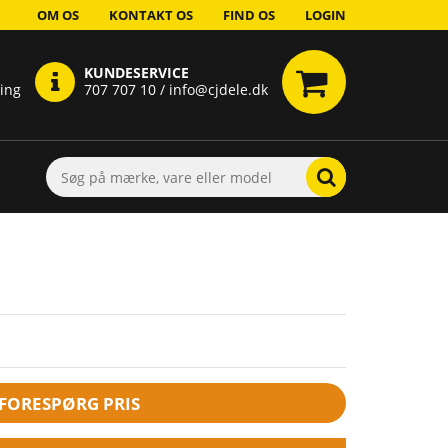
OM OS
KONTAKT OS
FIND OS
LOGIN
KUNDESERVICE
ring
707 707 10 / info@cjdele.dk
FORESPØRG PRIS