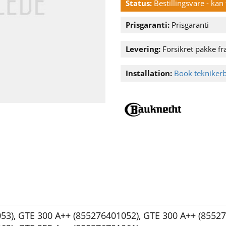
Status:
Bestillingsvare - ka
Prisgaranti:
Prisgaranti
Levering:
Forsikret pakke fra
Installation:
Book tekniker
53)
,
GTE 300 A++ (855276401052)
,
GTE 300 A++ (8552