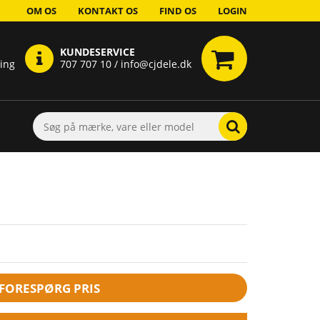
OM OS
KONTAKT OS
FIND OS
LOGIN
KUNDESERVICE
ring
707 707 10 / info@cjdele.dk
FORESPØRG PRIS