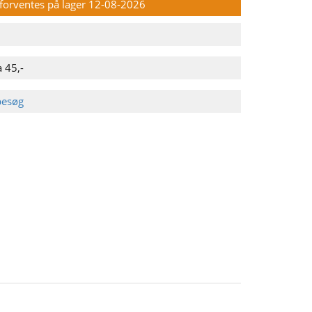
n forventes på lager 12-08-2026
 45,-
besøg