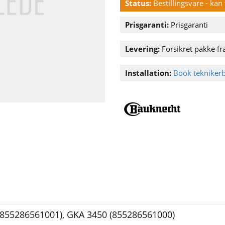
Status:
Bestillingsvare - ka
Prisgaranti:
Prisgaranti
Levering:
Forsikret pakke fra
Installation:
Book tekniker
(855286561001)
,
GKA 3450 (855286561000)