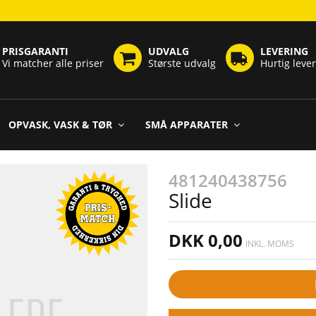
PRISGARANTI
UDVALG
LEVERING
Vi matcher alle priser
Største udvalg
Hurtig leve
OPVASK, VASK & TØR
SMÅ APPARATER
481240438756
Slide
DKK 0,00
INKL. MOMS