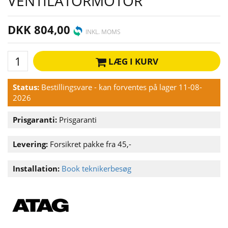
VENTILATORMOTOR
DKK 804,00
INKL. MOMS
LÆG I KURV
Status:
Bestillingsvare - kan forventes på lager 11-08-
2026
Prisgaranti:
Prisgaranti
Levering:
Forsikret pakke fra 45,-
Installation:
Book teknikerbesøg