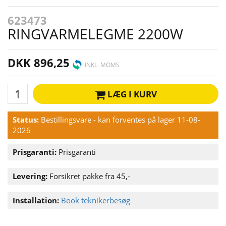
623473
RINGVARMELEGME 2200W
DKK 896,25
INKL. MOMS
LÆG I KURV
Status:
Bestillingsvare - kan forventes på lager 11-08-
2026
Prisgaranti:
Prisgaranti
Levering:
Forsikret pakke fra 45,-
Installation:
Book teknikerbesøg