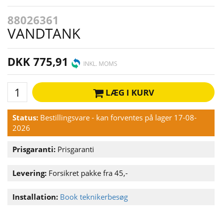
88026361
VANDTANK
DKK 775,91
INKL. MOMS
LÆG I KURV
Status:
Bestillingsvare - kan forventes på lager 17-08-
2026
Prisgaranti:
Prisgaranti
Levering:
Forsikret pakke fra 45,-
Installation:
Book teknikerbesøg