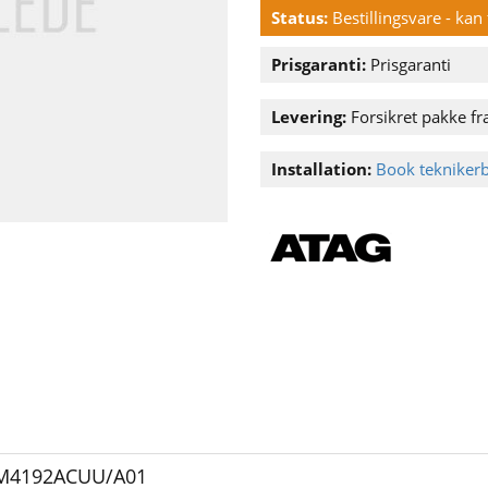
Status:
Bestillingsvare - ka
Prisgaranti:
Prisgaranti
Levering:
Forsikret pakke fra
Installation:
Book tekniker
M4192ACUU/A01