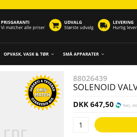
PRISGARANTI
UDVALG
LEVERING
Vi matcher alle priser
Største udvalg
Hurtig leve
OPVASK, VASK & TØR
SMÅ APPARATER
88026439
SOLENOID VAL
DKK 647,50
INKL. 