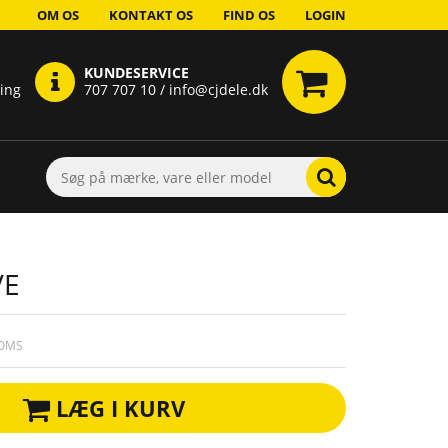
OM OS
KONTAKT OS
FIND OS
LOGIN
KUNDESERVICE
ring
707 707 10 / info@cjdele.dk
VE
MOMS
LÆG I KURV