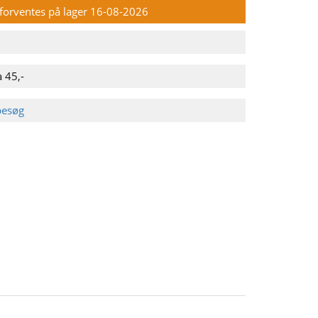
n forventes på lager 16-08-2026
 45,-
besøg