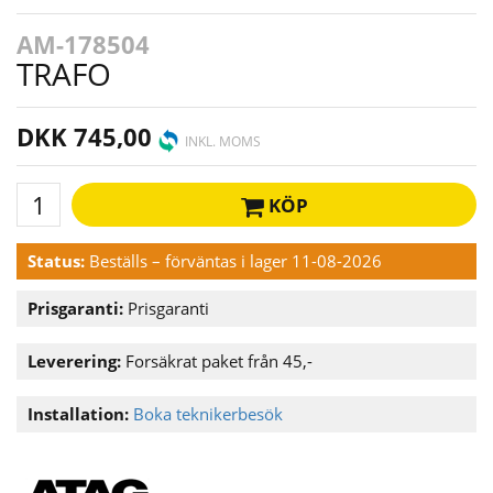
AM-178504
TRAFO
DKK 745,00
INKL. MOMS
KÖP
Status:
Beställs – förväntas i lager 11-08-2026
Prisgaranti:
Prisgaranti
Leverering:
Forsäkrat paket från 45,-
Installation:
Boka teknikerbesök