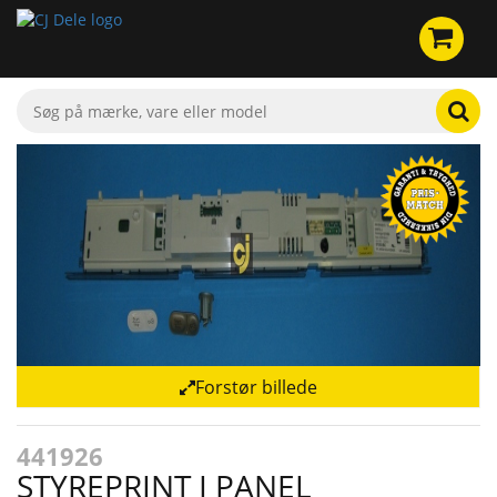
Forstør billede
441926
STYREPRINT I PANEL