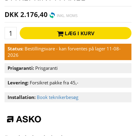
DKK 2.176,40
INKL. MOMS
LÆG I KURV
Status:
Bestillingsvare - kan forventes på lager 11-08-
2026
Prisgaranti:
Prisgaranti
Levering:
Forsikret pakke fra 45,-
Installation:
Book teknikerbesøg