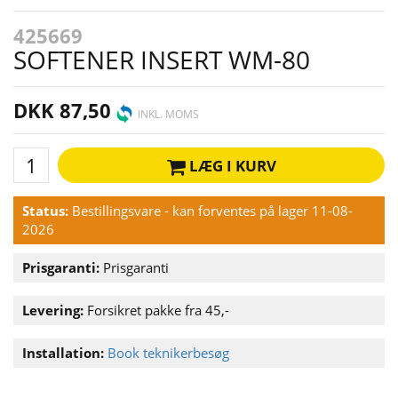
425669
SOFTENER INSERT WM-80
DKK 87,50
INKL. MOMS
LÆG I KURV
Status:
Bestillingsvare - kan forventes på lager 11-08-
2026
Prisgaranti:
Prisgaranti
Levering:
Forsikret pakke fra 45,-
Installation:
Book teknikerbesøg