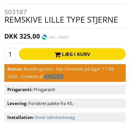
503187
REMSKIVE LILLE TYPE STJERNE
DKK 325,00
INKL. MOMS
LÆG I KURV
Status:
Bestillingsvare - kan forventes på lager 11-08-
448289
2026
- Erstattet af
Prisgaranti:
Prisgaranti
Levering:
Forsikret pakke fra 45,-
Installation:
Book teknikerbesøg