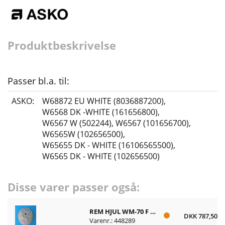
Produktbeskrivelse
Passer bl.a. til:
ASKO:
W68872 EU WHITE (8036887200)
,
W6568 DK -WHITE (161656800)
,
W6567 W (502244)
,
W6567 (101656700)
,
W6565W (102656500)
,
W65655 DK - WHITE (16106565500)
,
W6565 DK - WHITE (102656500)
Disse varer passer også:
REM HJUL WM-70 F KPL
DKK 787,50
Varenr.: 448289