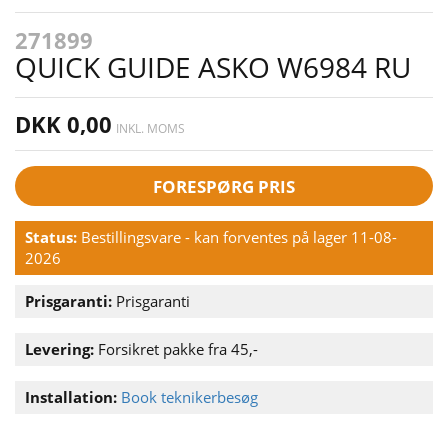
271899
QUICK GUIDE ASKO W6984 RU
DKK 0,00
INKL. MOMS
FORESPØRG PRIS
Status:
Bestillingsvare - kan forventes på lager 11-08-
2026
Prisgaranti:
Prisgaranti
Levering:
Forsikret pakke fra 45,-
Installation:
Book teknikerbesøg