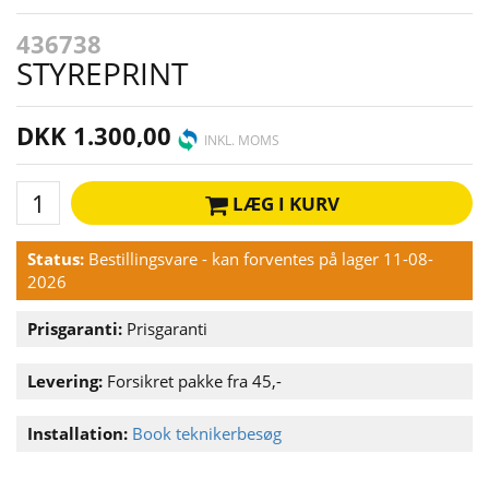
436738
STYREPRINT
DKK 1.300,00
INKL. MOMS
LÆG I KURV
Status:
Bestillingsvare - kan forventes på lager 11-08-
2026
Prisgaranti:
Prisgaranti
Levering:
Forsikret pakke fra 45,-
Installation:
Book teknikerbesøg