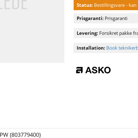
Status:
Bestillingsvare - ka
Prisgaranti:
Prisgaranti
Levering:
Forsikret pakke fra
Installation:
Book tekniker
PW (803779400)