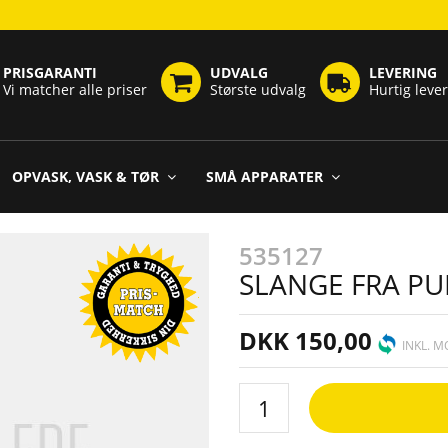
PRISGARANTI
UDVALG
LEVERING
Vi matcher alle priser
Største udvalg
Hurtig leve
OPVASK, VASK & TØR
SMÅ APPARATER
535127
SLANGE FRA PU
DKK 150,00
INKL. 