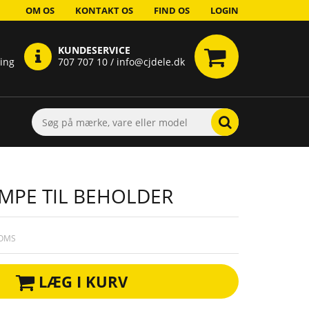
OM OS
KONTAKT OS
FIND OS
LOGIN
KUNDESERVICE
ring
707 707 10 / info@cjdele.dk
MPE TIL BEHOLDER
MOMS
LÆG I KURV