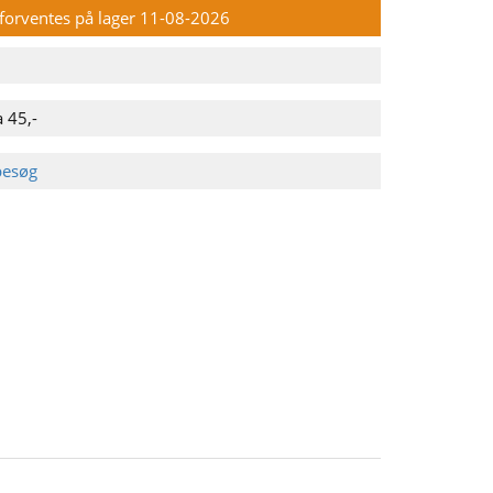
n forventes på lager 11-08-2026
 45,-
besøg