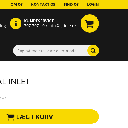
OM OS
KONTAKT OS
FIND OS
LOGIN
KUNDESERVICE
ring
707 707 10 / info@cjdele.dk
L INLET
MOMS
LÆG I KURV