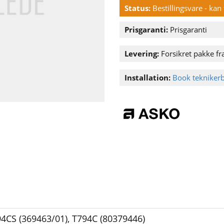
Status:
Bestillingsvare - ka
Prisgaranti:
Prisgaranti
Levering:
Forsikret pakke fra
Installation:
Book tekniker
4CS (369463/01)
,
T794C (80379446)