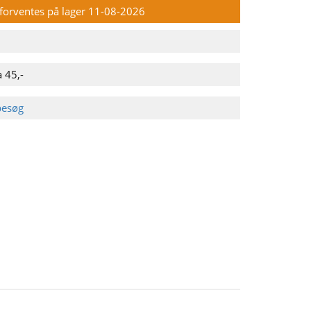
n forventes på lager 11-08-2026
 45,-
besøg