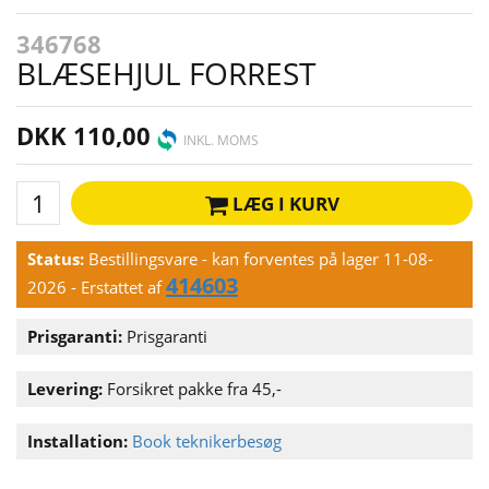
346768
BLÆSEHJUL FORREST
DKK 110,00
INKL. MOMS
LÆG I KURV
Status:
Bestillingsvare - kan forventes på lager 11-08-
414603
2026
- Erstattet af
Prisgaranti:
Prisgaranti
Levering:
Forsikret pakke fra 45,-
Installation:
Book teknikerbesøg