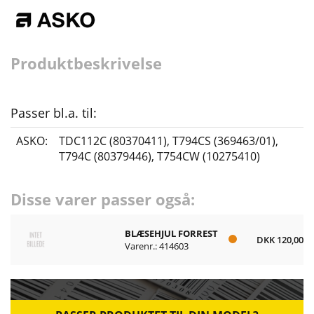
Produktbeskrivelse
Passer bl.a. til:
ASKO:
TDC112C (80370411)
,
T794CS (369463/01)
,
T794C (80379446)
,
T754CW (10275410)
Disse varer passer også:
BLÆSEHJUL FORREST
DKK 120,00
Varenr.: 414603