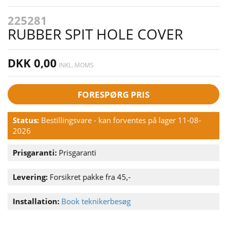
225281
RUBBER SPIT HOLE COVER
DKK 0,00
INKL. MOMS
FORESPØRG PRIS
Status:
Bestillingsvare - kan forventes på lager 11-08-
2026
Prisgaranti:
Prisgaranti
Levering:
Forsikret pakke fra 45,-
Installation:
Book teknikerbesøg