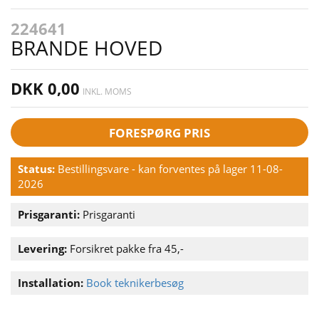
224641
BRANDE HOVED
DKK 0,00
INKL. MOMS
FORESPØRG PRIS
Status:
Bestillingsvare - kan forventes på lager 11-08-
2026
Prisgaranti:
Prisgaranti
Levering:
Forsikret pakke fra 45,-
Installation:
Book teknikerbesøg