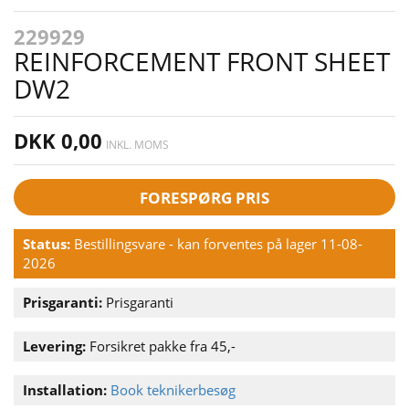
229929
REINFORCEMENT FRONT SHEET
DW2
DKK 0,00
INKL. MOMS
FORESPØRG PRIS
Status:
Bestillingsvare - kan forventes på lager 11-08-
2026
Prisgaranti:
Prisgaranti
Levering:
Forsikret pakke fra 45,-
Installation:
Book teknikerbesøg