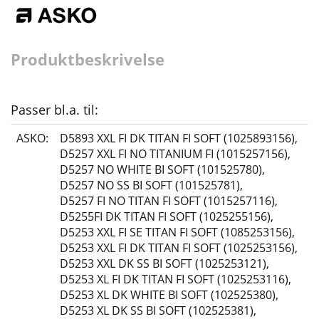
Produktbeskrivelse
Passer bl.a. til:
ASKO:
D5893 XXL FI DK TITAN FI SOFT (1025893156)
,
D5257 XXL FI NO TITANIUM FI (1015257156)
,
D5257 NO WHITE BI SOFT (101525780)
,
D5257 NO SS BI SOFT (101525781)
,
D5257 FI NO TITAN FI SOFT (1015257116)
,
D5255FI DK TITAN FI SOFT (1025255156)
,
D5253 XXL FI SE TITAN FI SOFT (1085253156)
,
D5253 XXL FI DK TITAN FI SOFT (1025253156)
,
D5253 XXL DK SS BI SOFT (1025253121)
,
D5253 XL FI DK TITAN FI SOFT (1025253116)
,
D5253 XL DK WHITE BI SOFT (102525380)
,
D5253 XL DK SS BI SOFT (102525381)
,