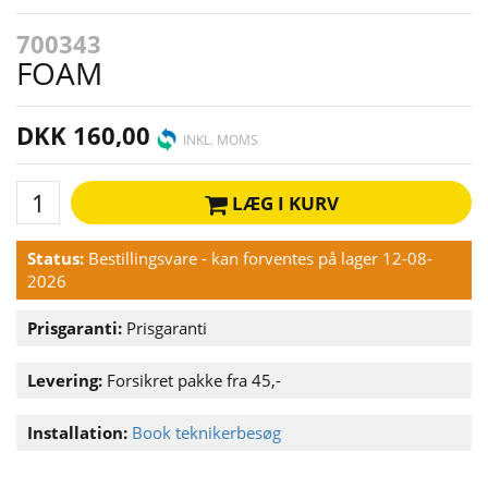
700343
FOAM
DKK 160,00
INKL. MOMS
LÆG I KURV
Status:
Bestillingsvare - kan forventes på lager 12-08-
2026
Prisgaranti:
Prisgaranti
Levering:
Forsikret pakke fra 45,-
Installation:
Book teknikerbesøg