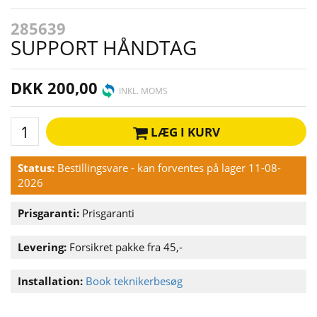
285639
SUPPORT HÅNDTAG
DKK 200,00
INKL. MOMS
LÆG I KURV
Status:
Bestillingsvare - kan forventes på lager 11-08-
2026
Prisgaranti:
Prisgaranti
Levering:
Forsikret pakke fra 45,-
Installation:
Book teknikerbesøg