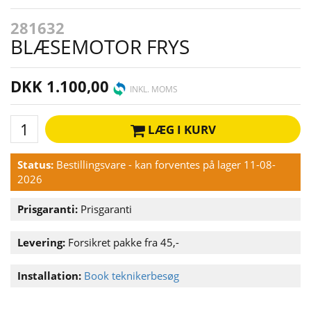
281632
BLÆSEMOTOR FRYS
DKK 1.100,00
INKL. MOMS
LÆG I KURV
Status:
Bestillingsvare - kan forventes på lager 11-08-
2026
Prisgaranti:
Prisgaranti
Levering:
Forsikret pakke fra 45,-
Installation:
Book teknikerbesøg