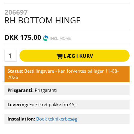
206697
RH BOTTOM HINGE
DKK 175,00
INKL. MOMS
LÆG I KURV
Status:
Bestillingsvare - kan forventes på lager 11-08-
2026
Prisgaranti:
Prisgaranti
Levering:
Forsikret pakke fra 45,-
Installation:
Book teknikerbesøg