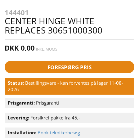
144401
CENTER HINGE WHITE
REPLACES 30651000300
DKK 0,00
INKL. MOMS
FORESPØRG PRIS
Status:
Bestillingsvare - kan forventes på lager 11-08-
2026
Prisgaranti:
Prisgaranti
Levering:
Forsikret pakke fra 45,-
Installation:
Book teknikerbesøg