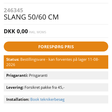
246345
SLANG 50/60 CM
DKK 0,00
INKL. MOMS
FORESPØRG PRIS
Status:
Bestillingsvare - kan forventes på lager 11-08-
2026
Prisgaranti:
Prisgaranti
Levering:
Forsikret pakke fra 45,-
Installation:
Book teknikerbesøg