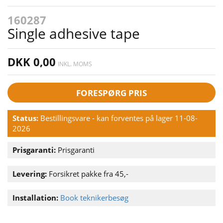
160287
Single adhesive tape
DKK 0,00
INKL. MOMS
FORESPØRG PRIS
Status:
Bestillingsvare - kan forventes på lager 11-08-
2026
Prisgaranti:
Prisgaranti
Levering:
Forsikret pakke fra 45,-
Installation:
Book teknikerbesøg