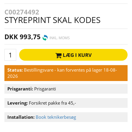
C00274492
STYREPRINT SKAL KODES
DKK 993,75
INKL. MOMS
LÆG I KURV
Status:
Bestillingsvare - kan forventes på lager 18-08-
2026
Prisgaranti:
Prisgaranti
Levering:
Forsikret pakke fra 45,-
Installation:
Book teknikerbesøg