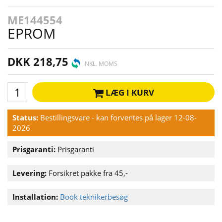
ME144554
EPROM
DKK 218,75
INKL. MOMS
LÆG I KURV
Status:
Bestillingsvare - kan forventes på lager 12-08-
2026
Prisgaranti:
Prisgaranti
Levering:
Forsikret pakke fra 45,-
Installation:
Book teknikerbesøg