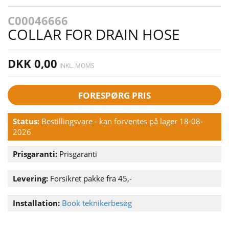
C00046666
COLLAR FOR DRAIN HOSE
DKK 0,00
INKL. MOMS
FORESPØRG PRIS
Status:
Bestillingsvare - kan forventes på lager 18-08-
2026
Prisgaranti:
Prisgaranti
Levering:
Forsikret pakke fra 45,-
Installation:
Book teknikerbesøg