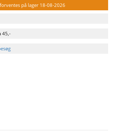
n forventes på lager 18-08-2026
 45,-
besøg