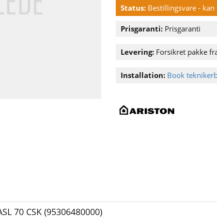
Status:
Bestillingsvare - ka
Prisgaranti:
Prisgaranti
Levering:
Forsikret pakke fra
Installation:
Book tekniker
ASL 70 CSK (95306480000)