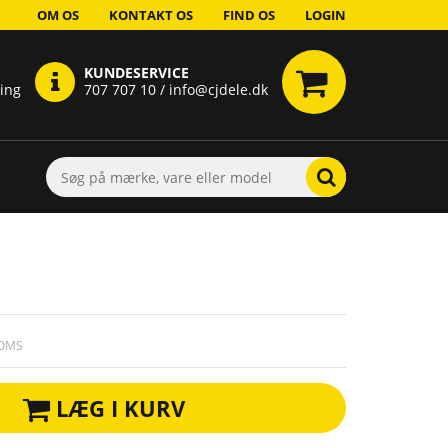
OM OS
KONTAKT OS
FIND OS
LOGIN
KUNDESERVICE
ring
707 707 10 / info@cjdele.dk
MOMS
LÆG I KURV