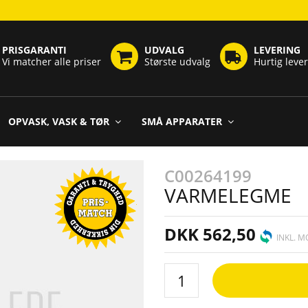
PRISGARANTI
UDVALG
LEVERING
Vi matcher alle priser
Største udvalg
Hurtig leve
OPVASK, VASK & TØR
SMÅ APPARATER
C00264199
VARMELEGME
DKK 562,50
INKL. 