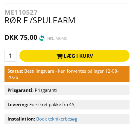
ME110527
RØR F /SPULEARM
DKK 75,00
INKL. MOMS
LÆG I KURV
Status:
Bestillingsvare - kan forventes på lager 12-08-
2026
Prisgaranti:
Prisgaranti
Levering:
Forsikret pakke fra 45,-
Installation:
Book teknikerbesøg