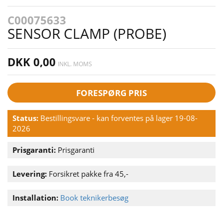
C00075633
SENSOR CLAMP (PROBE)
DKK 0,00
INKL. MOMS
FORESPØRG PRIS
Status:
Bestillingsvare - kan forventes på lager 19-08-
2026
Prisgaranti:
Prisgaranti
Levering:
Forsikret pakke fra 45,-
Installation:
Book teknikerbesøg