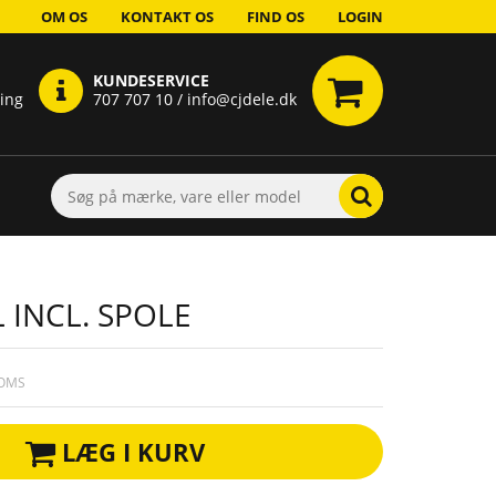
OM OS
KONTAKT OS
FIND OS
LOGIN
KUNDESERVICE
ring
707 707 10 / info@cjdele.dk
 INCL. SPOLE
MOMS
LÆG I KURV