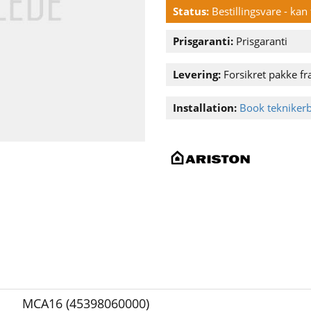
Status:
Bestillingsvare - ka
Prisgaranti:
Prisgaranti
Levering:
Forsikret pakke fra
Installation:
Book tekniker
MCA16 (45398060000)