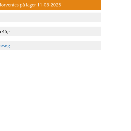
n forventes på lager 11-08-2026
 45,-
besøg