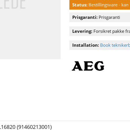
Status:
Bestillingsvare - ka
Prisgaranti:
Prisgaranti
Levering:
Forsikret pakke fra
Installation:
Book tekniker
L16820 (91460213001)