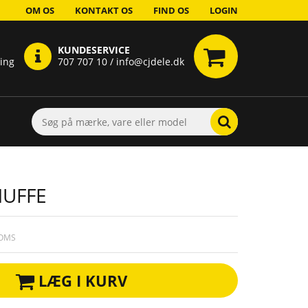
OM OS
KONTAKT OS
FIND OS
LOGIN
KUNDESERVICE
ring
707 707 10 / info@cjdele.dk
MUFFE
MOMS
LÆG I KURV