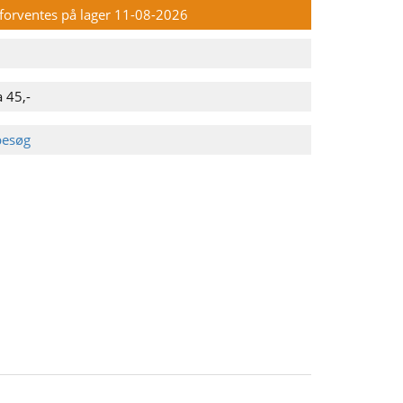
n forventes på lager 11-08-2026
 45,-
besøg