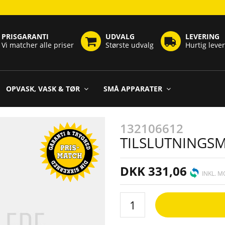
PRISGARANTI
UDVALG
LEVERING
Vi matcher alle priser
Største udvalg
Hurtig leve
OPVASK, VASK & TØR
SMÅ APPARATER
132106612
TILSLUTNINGS
DKK 331,06
INKL. 