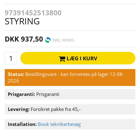
97391452513800
STYRING
DKK 937,50
INKL. MOMS
LÆG I KURV
Status:
Bestillingsvare - kan forventes på lager 12-08-
2026
Prisgaranti:
Prisgaranti
Levering:
Forsikret pakke fra 45,-
Installation:
Book teknikerbesøg