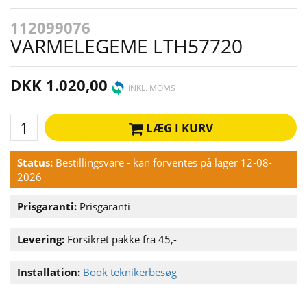
112099076
VARMELEGEME LTH57720
DKK 1.020,00
INKL. MOMS
LÆG I KURV
Status:
Bestillingsvare - kan forventes på lager 12-08-
2026
Prisgaranti:
Prisgaranti
Levering:
Forsikret pakke fra 45,-
Installation:
Book teknikerbesøg