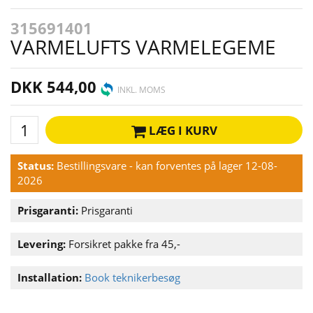
315691401
VARMELUFTS VARMELEGEME
DKK 544,00
INKL. MOMS
LÆG I KURV
Status:
Bestillingsvare - kan forventes på lager 12-08-
2026
Prisgaranti:
Prisgaranti
Levering:
Forsikret pakke fra 45,-
Installation:
Book teknikerbesøg