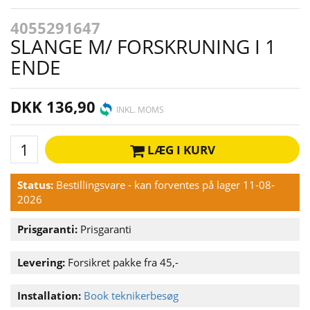
4055291647
SLANGE M/ FORSKRUNING I 1
ENDE
DKK 136,90
INKL. MOMS
LÆG I KURV
Status:
Bestillingsvare - kan forventes på lager 11-08-
2026
Prisgaranti:
Prisgaranti
Levering:
Forsikret pakke fra 45,-
Installation:
Book teknikerbesøg