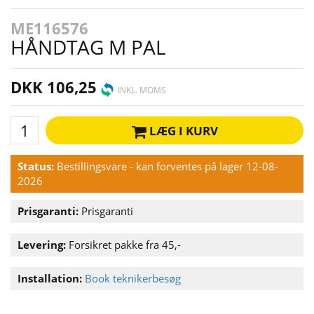
ME116576
HÅNDTAG M PAL
DKK 106,25
INKL. MOMS
LÆG I KURV
Status:
Bestillingsvare - kan forventes på lager 12-08-
2026
Prisgaranti:
Prisgaranti
Levering:
Forsikret pakke fra 45,-
Installation:
Book teknikerbesøg