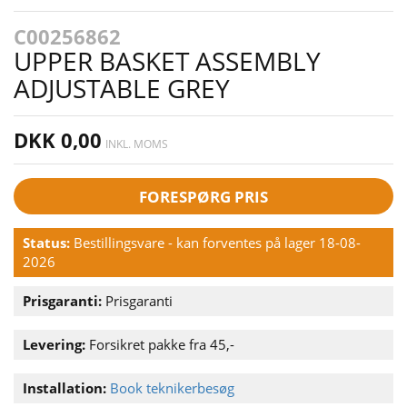
C00256862
UPPER BASKET ASSEMBLY
ADJUSTABLE GREY
DKK 0,00
INKL. MOMS
FORESPØRG PRIS
Status:
Bestillingsvare - kan forventes på lager 18-08-
2026
Prisgaranti:
Prisgaranti
Levering:
Forsikret pakke fra 45,-
Installation:
Book teknikerbesøg