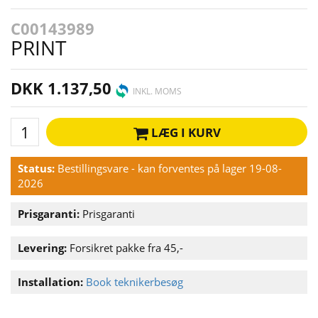
C00143989
PRINT
DKK 1.137,50
INKL. MOMS
LÆG I KURV
Status:
Bestillingsvare - kan forventes på lager 19-08-
2026
Prisgaranti:
Prisgaranti
Levering:
Forsikret pakke fra 45,-
Installation:
Book teknikerbesøg