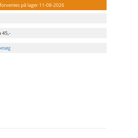
n forventes på lager 11-08-2026
 45,-
besøg