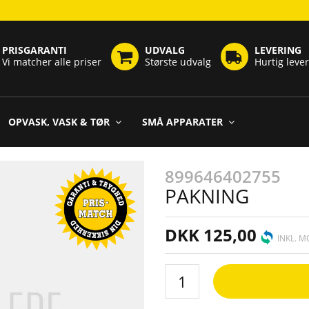
PRISGARANTI
UDVALG
LEVERING
Vi matcher alle priser
Største udvalg
Hurtig leve
OPVASK, VASK & TØR
SMÅ APPARATER
899646402755
PAKNING
DKK 125,00
INKL. 