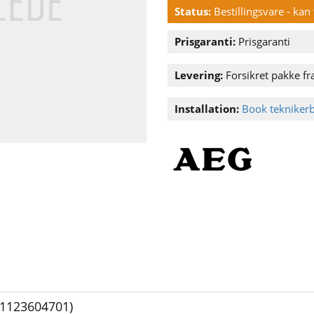
Status:
Bestillingsvare - ka
Prisgaranti:
Prisgaranti
Levering:
Forsikret pakke fra
Installation:
Book tekniker
91123604701)