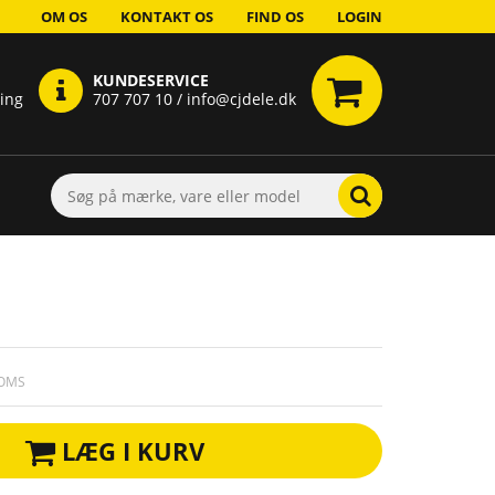
OM OS
KONTAKT OS
FIND OS
LOGIN
KUNDESERVICE
ring
707 707 10 / info@cjdele.dk
MOMS
LÆG I KURV