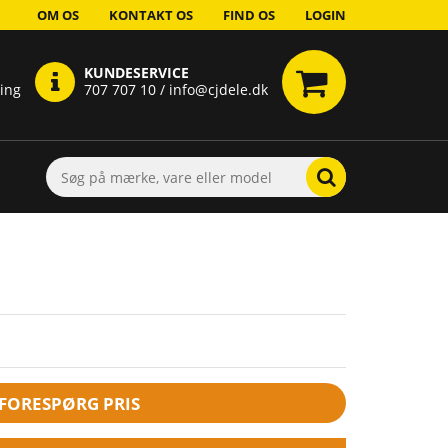
OM OS
KONTAKT OS
FIND OS
LOGIN
KUNDESERVICE
ring
707 707 10 / info@cjdele.dk
FORESPØRG PRIS