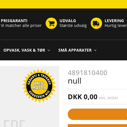
PRISGARANTI
UDVALG
LEVERING
Vi matcher alle priser
Største udvalg
Hurtig leve
OPVASK, VASK & TØR
SMÅ APPARATER
4891810400
null
DKK 0,00
INKL. MOMS