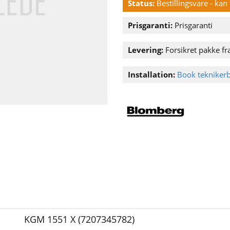
Status:
Bestillingsvare - ka
Prisgaranti:
Prisgaranti
Levering:
Forsikret pakke fra
Installation:
Book tekniker
KGM 1551 X (7207345782)