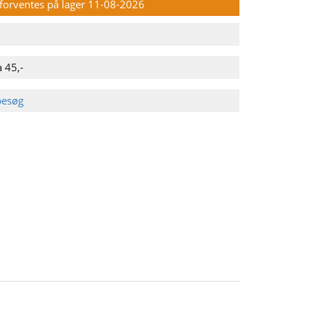
n forventes på lager 11-08-2026
 45,-
besøg