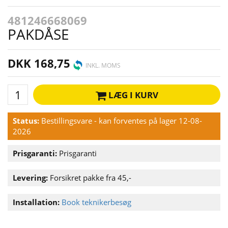
481246668069
PAKDÅSE
DKK 168,75
INKL. MOMS
LÆG I KURV
Status:
Bestillingsvare - kan forventes på lager 12-08-
2026
Prisgaranti:
Prisgaranti
Levering:
Forsikret pakke fra 45,-
Installation:
Book teknikerbesøg