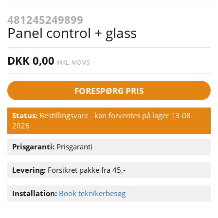
481245249899
Panel control + glass
DKK 0,00
INKL. MOMS
FORESPØRG PRIS
Status:
Bestillingsvare - kan forventes på lager 13-08-
2026
Prisgaranti:
Prisgaranti
Levering:
Forsikret pakke fra 45,-
Installation:
Book teknikerbesøg